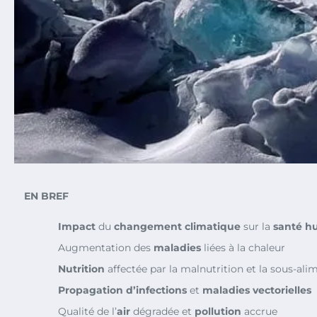
EN BREF
Impact
du
changement climatique
sur la
santé h
Augmentation des
maladies
liées à la chaleur
Nutrition
affectée par la malnutrition et la sous-ali
Propagation d’infections
et
maladies vectorielles
Qualité de l’
air
dégradée et
pollution
accrue