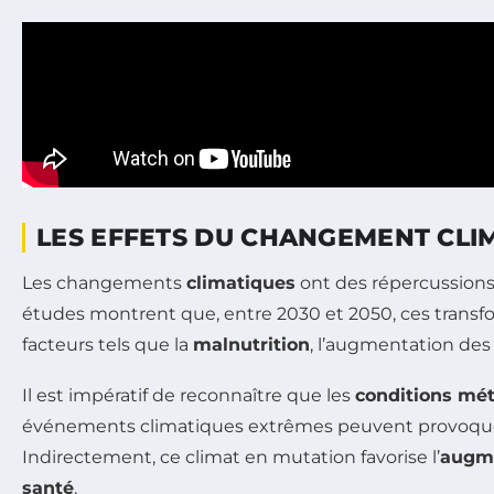
LES EFFETS DU CHANGEMENT CLI
Les changements
climatiques
ont des répercussions 
études montrent que, entre 2030 et 2050, ces transf
facteurs tels que la
malnutrition
, l’augmentation de
Il est impératif de reconnaître que les
conditions mé
événements climatiques extrêmes peuvent provoquer d
Indirectement, ce climat en mutation favorise l’
augme
santé
.