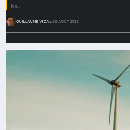
les…
•
GUILLAUME VIDAL
26 AOÛT 2025