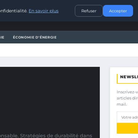
CONTACT
nfidentialité.
En savoir plus
Refuser
Accepter
IE
ÉCONOMIE D'ÉNERGIE
NEWSL
Inscrivez-
articles d
mail.
sable. Stratégies de durabilité dans