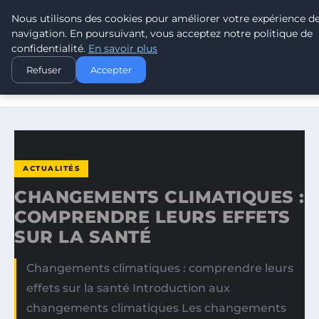
Nous utilisons des cookies pour améliorer votre expérience d
TOUR DE FRANCE POUR LE CLIMA
navigation. En poursuivant, vous acceptez notre politique de
confidentialité.
En savoir plus
ACCUEIL
ACTUALITÉS
Refuser
Accepter
CHANGEMENTS CLIMATIQUES : COMPRENDRE LEURS
EFFETS SUR…
ACTUALITÉS
CHANGEMENTS CLIMATIQUES :
COMPRENDRE LEURS EFFETS
SUR LA SANTÉ
Changements climatiques : comprendre leurs
effets sur la santé Introduction aux
changements climatiques Les changements