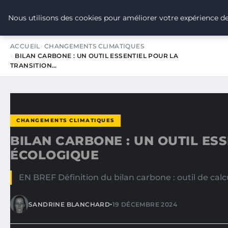
TOUR DE FRANCE POUR LE CLIMA
Nous utilisons des cookies pour améliorer votre expérience de
ACCUEIL
CHANGEMENTS CLIMATIQUES
BILAN CARBONE : UN OUTIL ESSENTIEL POUR LA
TRANSITION…
CHANGEMENTS CLIMATIQUES
BILAN CARBONE : UN OUTIL ES
ÉCOLOGIQUE
EN BREF Définition du bilan carbone : outil de cal
•
SANDRINE BLANCHARD
19 DÉCEMBRE 2024