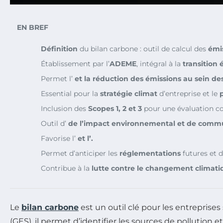
EN BREF
Définition
du bilan carbone : outil de calcul des
émis
Établissement par l’
ADEME
, intégral à la
transition
Permet l’
et la
réduction
des
émissions
au sein des
Essential pour la
stratégie climat
d’entreprise et le
Inclusion des
Scopes 1, 2 et 3
pour une évaluation c
Outil d’
de l’impact environnemental et de
commu
Favorise l’
et l’
.
Permet d’anticiper les
réglementations
futures et d
Contribue à la
lutte contre le changement climati
Le
bilan carbone
est un outil clé pour les entrepris
(GES), il permet d’identifier les sources de pollution 