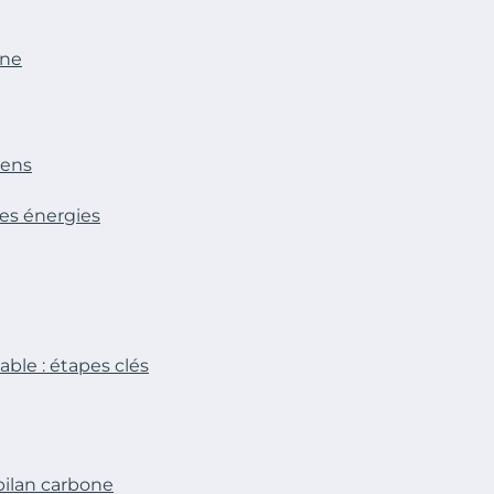
one
iens
des énergies
able : étapes clés
bilan carbone