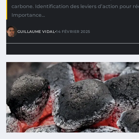
carbone. Identification des leviers d’action pour r
Importance…
•
GUILLAUME VIDAL
14 FÉVRIER 2025