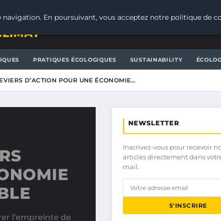
 navigation. En poursuivant, vous acceptez notre politique de co
CLIMAT
IQUES
PRATIQUES ÉCOLOGIQUES
SUSTAINABILITY
ÉCOLOG
LEVIERS D’ACTION POUR UNE ÉCONOMIE…
NEWSLETTER
Inscrivez-vous pour recevoir n
ERS
articles directement dans votr
mail.
CONOMIE
BLE
S'INSCRIRE
rer l’empreinte de