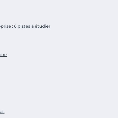
ise : 6 pistes à étudier
bone
lés