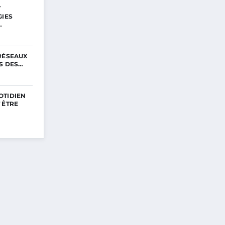
T
GIES
…
 RÉSEAUX
RS DES…
OTIDIEN
 ÊTRE