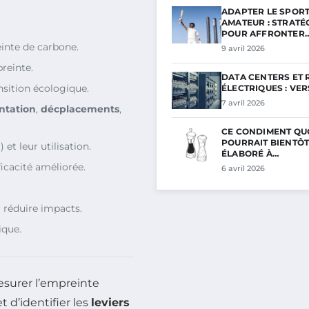
ADAPTER LE SPOR
AMATEUR : STRATÉ
POUR AFFRONTER
einte de carbone.
9 avril 2026
reinte.
DATA CENTERS ET
nsition écologique.
ÉLECTRIQUES : VE
7 avril 2026
ntation
,
décplacements
,
CE CONDIMENT QU
POURRAIT BIENTÔT
 et leur utilisation.
ÉLABORÉ À…
icacité améliorée.
6 avril 2026
 réduire impacts.
ique.
esurer l’empreinte
 d’identifier les
leviers