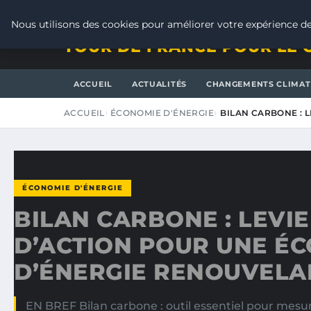
JEUDI 6 AOÛT 2026
Nous utilisons des cookies pour améliorer votre expérience de
TOUR DE FRANCE POUR LE 
ACCUEIL
ACTUALITÉS
CHANGEMENTS CLIMAT
ACCUEIL
ÉCONOMIE D'ÉNERGIE
BILAN CARBONE : 
ÉCONOMIE D'ÉNERGIE
BILAN CARBONE : LEVI
D’ACTION POUR UNE É
D’ÉNERGIE RENOUVELA
EN BREF Bilan carbone : outil essentiel pour mesu