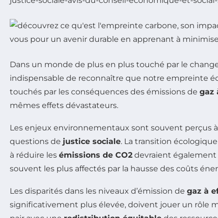
justice-sociale-avis-du-conseil-economique-et-social-
Dans un monde de plus en plus touché par le change
indispensable de reconnaître que notre empreinte éco
touchés par les conséquences des émissions de
gaz 
mêmes effets dévastateurs.
Les enjeux environnementaux sont souvent perçus à tra
questions de
justice sociale
. La transition écologiqu
à réduire les
émissions de CO2
devraient également i
souvent les plus affectés par la hausse des coûts éne
Les disparités dans les niveaux d’émission de
gaz à e
significativement plus élevée, doivent jouer un rôle m