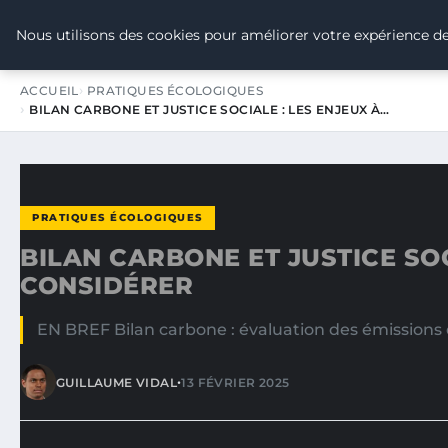
TOUR DE FRANCE POUR LE CLIMA
Nous utilisons des cookies pour améliorer votre expérience de
ACCUEIL
PRATIQUES ÉCOLOGIQUES
BILAN CARBONE ET JUSTICE SOCIALE : LES ENJEUX À…
PRATIQUES ÉCOLOGIQUES
BILAN CARBONE ET JUSTICE SOC
CONSIDÉRER
EN BREF Bilan carbone : évaluation des émissions de
•
GUILLAUME VIDAL
13 FÉVRIER 2025