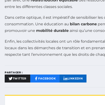
pair avec une
redistribution équitable
des ressources
entre les différentes classes sociales.
Dans cette optique, il est impératif de sensibiliser l
consommation. Une éducation au
bilan carbone
per
promouvoir une
mobilité durable
ainsi qu’une cons
Enfin, les collectivités locales ont un rôle fondamental
locaux dans les démarches de transition et en prenan
respecte tant l’environnement que les droits de chaq
PARTAGER :
TWITTER
FACEBOOK
LINKEDIN