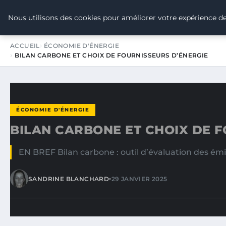
TOUR DE FRANCE POUR LE CLIMA
Nous utilisons des cookies pour améliorer votre expérience de
ACCUEIL
ÉCONOMIE D'ÉNERGIE
BILAN CARBONE ET CHOIX DE FOURNISSEURS D’ÉNERGIE
ÉCONOMIE D'ÉNERGIE
BILAN CARBONE ET CHOIX DE 
EN BREF Bilan carbone : outil d’évaluation des émi
•
SANDRINE BLANCHARD
29 JANVIER 2025