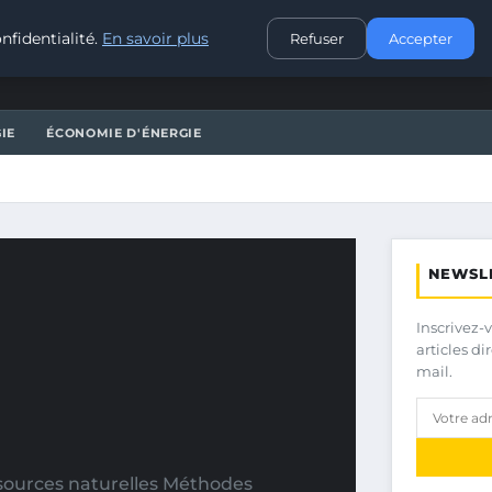
CONTACT
nfidentialité.
En savoir plus
Refuser
Accepter
IE
ÉCONOMIE D'ÉNERGIE
NEWSL
Inscrivez-
articles d
mail.
ssources naturelles Méthodes