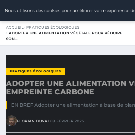
TOUR DE FRANCE POUR LE CLIMA
Nous utilisons des cookies pour améliorer votre expérience de
ACCUEIL
PRATIQUES ÉCOLOGIQUES
ADOPTER UNE ALIMENTATION VÉGÉTALE POUR RÉDUIRE
SON…
PRATIQUES ÉCOLOGIQUES
ADOPTER UNE ALIMENTATION V
EMPREINTE CARBONE
EN BREF Adopter une alimentation à base de plan
•
FLORIAN DUVAL
19 FÉVRIER 2025